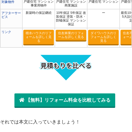
戸建住宅 マンション
戸建住宅 マンション
戸建住宅 マンション
戸建住
対象物件
事業用物件
商業施設
新築時の保証継続
10年保証 5年保証 改
ー
最長10
アフターサー
装保証 塗装・防水・
5大設
ビス
防蟻保証 マンション
保証
リンク
積水ハウスのリフ
住友林業のリフォ
ダイワハウスのリ
住友
ォームを詳しく見
ームを詳しく見る
フォームを詳しく
ォー
る
見る
【無料】リフォーム料金を比較してみる
それでは本文に入っていきましょう！