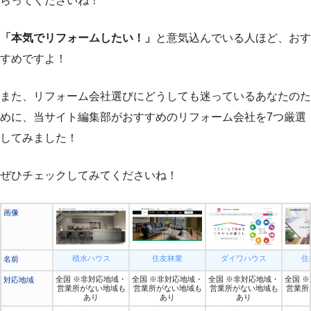
らってくださいね！
「本気でリフォームしたい！」
と意気込んでいる人ほど、おす
すめですよ！
また、リフォーム会社選びにどうしても迷っているあなたのた
めに、当サイト編集部がおすすめのリフォーム会社を7つ厳選
してみました！
ぜひチェックしてみてくださいね！
画像
積水ハウス
住友林業
ダイワハウス
住
名前
全国 ※非対応地域・
全国 ※非対応地域・
全国 ※非対応地域・
全国 
対応地域
営業所がない地域も
営業所がない地域も
営業所がない地域も
営業所
あり
あり
あり